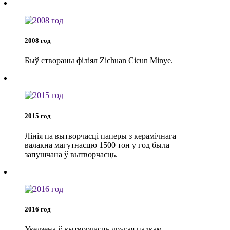
2008 год
Быў створаны філіял Zichuan Cicun Minye.
2015 год
Лінія па вытворчасці паперы з керамічнага
валакна магутнасцю 1500 тон у год была
запушчана ў вытворчасць.
2016 год
Уведзена ў вытворчасць другая цалкам