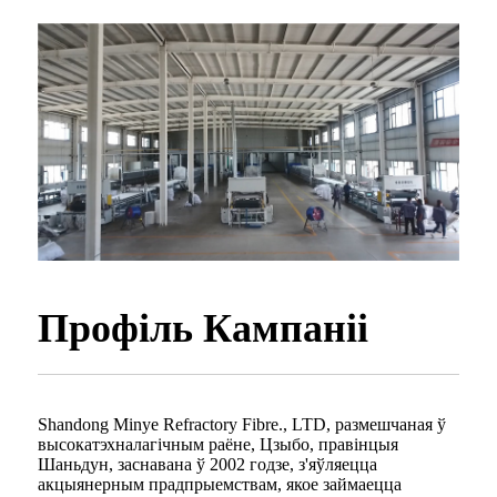
Профіль Кампаніі
Shandong Minye Refractory Fibre., LTD, размешчаная ў
высокатэхналагічным раёне, Цзыбо, правінцыя
Шаньдун, заснавана ў 2002 годзе, з'яўляецца
акцыянерным прадпрыемствам, якое займаецца