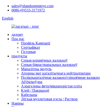
sales@shandongminye.com
0086-(0)533-3171972
English
дадому
Пра нас
Профіль Кампаніі
Сертыфікат
Гісторыя
прадукты
Серыя керамічных валокнаў
Серыя біярастваральных валокнаў
Маналітны модуль
Апорны мат каталітычнага нейтралізатара
Полікрышталічнае валакно/гліназёмнае валакно
Аб'ём/коўдра
Аэрагелевы фетр/мікрапорістая пліта
Клей / Пакрыццё
Кабельны
Лёгкая муллитовая цэгла / Раствор
Навіны