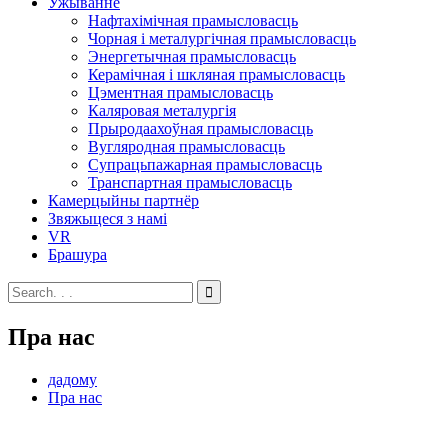
Ужыванне
Нафтахімічная прамысловасць
Чорная і металургічная прамысловасць
Энергетычная прамысловасць
Керамічная і шкляная прамысловасць
Цэментная прамысловасць
Каляровая металургія
Прыродаахоўная прамысловасць
Вугляродная прамысловасць
Супрацьпажарная прамысловасць
Транспартная прамысловасць
Камерцыйны партнёр
Звяжыцеся з намі
VR
Брашура
Пра нас
дадому
Пра нас