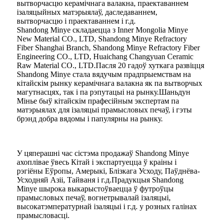
вытворчасцю керамічнага валакна, праектаваннем
ізаляцыйных матэрыялаў, даследаваннем,
вытворчасцю і праектаваннем і г.д.
Shandong Minye складаецца з Inner Mongolia Minye
New Material CO., LTD, Shandong Minye Refractory
Fiber Shanghai Branch, Shandong Minye Refractory Fiber
Engineering CO., LTD, Huaichang Changyuan Ceramic
Raw Material CO., LTD.Пасля 20 гадоў хуткага развіцця
Shandong Minye стала вядучым прадпрыемствам на
кітайскім рынку керамічнага валакна як па вытворчых
магутнасцях, так і па рэпутацыі на рынку.Шаньдун
Мінье быў кітайскім прафесійным экспертам па
матэрыялах для ізаляцыі прамысловых печаў, і гэты
брэнд добра вядомы і папулярны на рынку.
У цяперашні час сістэма продажаў Shandong Minye
ахоплівае ўвесь Кітай і экспартуецца ў краіны і
рэгіёны Еўропы, Амерыкі, Блізкага Усходу, Паўднёва-
Усходняй Азіі, Тайваня і г.д.Прадукцыя Shandong
Minye шырока выкарыстоўваецца ў футроўцы
прамысловых печаў, вогнетрывалай ізаляцыі,
высокатэмпературнай ізаляцыі і г.д. у розных галінах
прамысловасці.