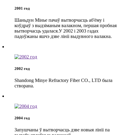
2001 год
Шаньдун Мінье пачаў вытворчасць аб'ёму і
коўдраў з выдзіманым валакном, першая пробная
вытворчасць удалася.У 2002 і 2003 гадах
падоўжаны яшчэ дзве лініі выдувного валакна.
2002 год
Shandong Minye Refractory Fiber CO., LTD была
створана.
2004 год
Запушчаны ў вытворчасць дзве новыя лініі па