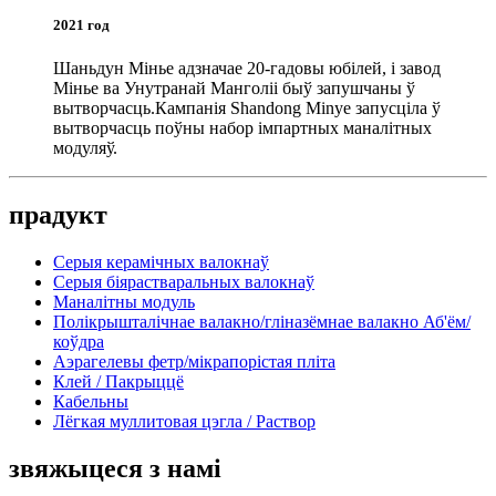
2021 год
Шаньдун Мінье адзначае 20-гадовы юбілей, і завод
Мінье ва Унутранай Манголіі быў запушчаны ў
вытворчасць.Кампанія Shandong Minye запусціла ў
вытворчасць поўны набор імпартных маналітных
модуляў.
прадукт
Серыя керамічных валокнаў
Серыя біярастваральных валокнаў
Маналітны модуль
Полікрышталічнае валакно/гліназёмнае валакно Аб'ём/
коўдра
Аэрагелевы фетр/мікрапорістая пліта
Клей / Пакрыццё
Кабельны
Лёгкая муллитовая цэгла / Раствор
звяжыцеся з намі