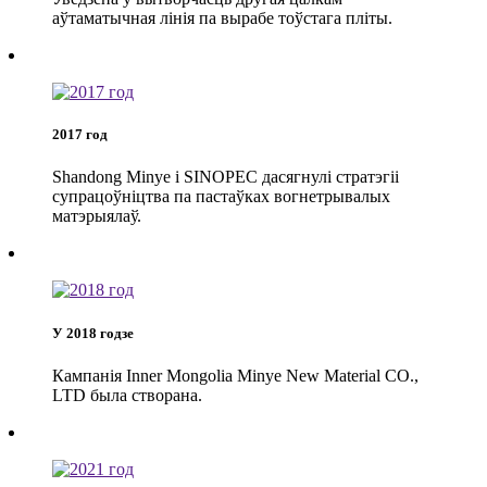
аўтаматычная лінія па вырабе тоўстага пліты.
2017 год
Shandong Minye і SINOPEC дасягнулі стратэгіі
супрацоўніцтва па пастаўках вогнетрывалых
матэрыялаў.
У 2018 годзе
Кампанія Inner Mongolia Minye New Material CO.,
LTD была створана.