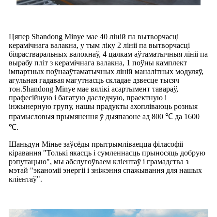
Цяпер Shandong Minye мае 40 ліній па вытворчасці
керамічнага валакна, у тым ліку 2 лініі па вытворчасці
біярастваральных валокнаў, 4 цалкам аўтаматычныя лініі па
вырабу пліт з керамічнага валакна, 1 поўны камплект
імпартных поўнааўтаматычных ліній маналітных модуляў,
агульная гадавая магутнасць складае дзвесце тысяч
тон.Shandong Minye мае вялікі асартымент тавараў,
прафесійную і багатую даследчую, праектную і
інжынерную групу, нашы прадукты ахопліваюць розныя
прамысловыя прымянення ў дыяпазоне ад 800 ℃ да 1600
℃.
Шаньдун Мінье заўсёды прытрымліваецца філасофіі
кіравання "Толькі якасць і сумленнасць прыносяць добрую
рэпутацыю", мы абслугоўваем кліентаў і грамадства з
мэтай "эканоміі энергіі і зніжэння спажывання для нашых
кліентаў".