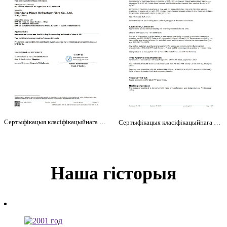
Сертыфікацыя класіфікацыйнага таварыства DNV (1)
Сертыфікацыя класіфікацыйнага таварыства DNV (2)
Наша гісторыя