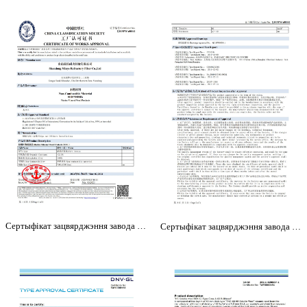
Сертыфікат зацвярджэння завода CCS (1)
Сертыфікат зацвярджэння завода CCS (2)