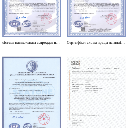
сістэма навакольнага асяроддзя на англійскай
Сертыфікат аховы працы на англійскай мове