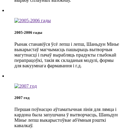
вырабу сплаўных валокнаў.
2005-2006 гады
Рынак станавіўся ўсё лепш і лепш, Шаньдун Мінье
выкарыстаў магчымасць пашырыць вытворчыя
магутнасці і пачаў вырабляць прадукты глыбокай
перапрацоўкі, такія як складаныя модулі, формы
для вакуумнага фармавання і г.д.
2007 год
Першая поўнасцю аўтаматычная лінія для лямца і
кардона была запушчана ў вытворчасць, Шаньдун
Мінье лепш выкарыстоўвае аб'ёмныя рэшткі
кавалкаў.