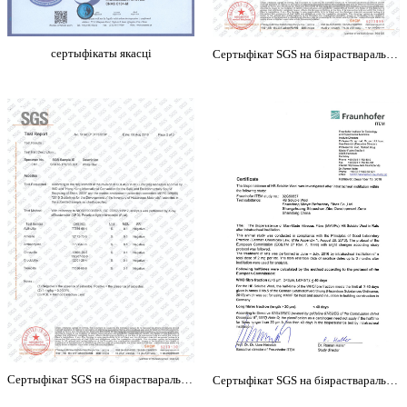
сертыфікаты якасці
Сертыфікат SGS на біярастваральную абалоніну - Шаньдун MINYE_00
Сертыфікат SGS на біярастваральную абалоніну - Шаньдун MINYE_01
Сертыфікат SGS на біярастваральную абалоніну - Шаньдун MINYE_02