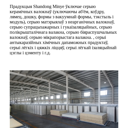
Прадукцыя Shandong Minye ўключае серыю
керамічных валокнаў (уключаючы аб'ём, коўдру,
лямец, дошку, формы з вакуумнай формы, тэкстыль і
модуль), серыю матэрыялаў з неарганічных валокнаў,
серыю супрацьпажарных і гукаізаляцыйных, серыю
полікрышталічнага валакна, серыю біяраспушчальных
валокнаў, серыю мікрапорыстага валакна. , серыі
антыкаразійных хімічных дапаможных прадуктаў,
серыі лёгкіх і цяжкіх ліццяў, серыі лёгкай ізаляцыйнай
цэглы і цэменту і г.д.