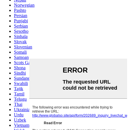
Norwegian
Pashto
Persian
Punjabi
Serbian
Sesotho
Sinhala
Slovak
Slovenian
Somali
Samoan
Scots Gaelic
Shona
Sindhi
Sundanese
Swahili
Tajik
Tamil
Telugu
Thai
Ukrainian
Urdu
Uzbek
Vietnamese