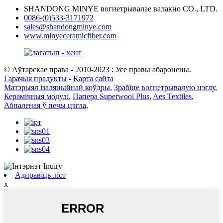
SHANDONG MINYE вогнетрывалае валакно CO., LTD.
0086-(0)533-3171972
sales@shandongminye.com
www.minyeceramicfiber.com
© Аўтарскае права - 2010-2023 : Усе правы абаронены.
Гарачыя прадукты
-
Карта сайта
Матэрыял ізаляцыйнай коўдры
,
Зрабіце вогнетрывалую цэглу
,
Керамічныя модулі
,
Папера Superwool Plus
,
Aes Textiles
,
Абпаленая ў печы цэгла
,
Адправіць ліст
x