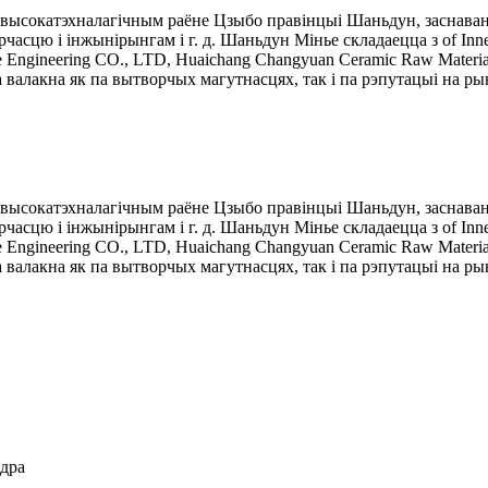
ў высокатэхналагічным раёне Цзыбо правінцыі Шаньдун, заснаван
асцю і інжынірынгам і г. д. Шаньдун Мінье складаецца з of Inn
bre Engineering CO., LTD, Huaichang Changyuan Ceramic Raw Mater
валакна як па вытворчых магутнасцях, так і па рэпутацыі на ры
ў высокатэхналагічным раёне Цзыбо правінцыі Шаньдун, заснаван
асцю і інжынірынгам і г. д. Шаньдун Мінье складаецца з of Inn
bre Engineering CO., LTD, Huaichang Changyuan Ceramic Raw Mater
валакна як па вытворчых магутнасцях, так і па рэпутацыі на ры
ўдра