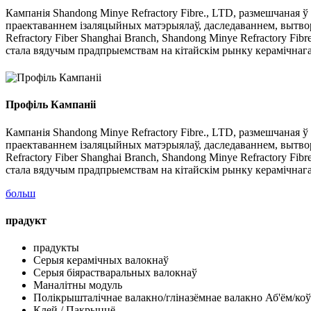
Кампанія Shandong Minye Refractory Fibre., LTD, размешчаная 
праектаваннем ізаляцыйных матэрыялаў, даследаваннем, вытворч
Refractory Fiber Shanghai Branch, Shandong Minye Refractory Fi
стала вядучым прадпрыемствам на кітайскім рынку керамічнага 
Профіль Кампаніі
Кампанія Shandong Minye Refractory Fibre., LTD, размешчаная 
праектаваннем ізаляцыйных матэрыялаў, даследаваннем, вытворч
Refractory Fiber Shanghai Branch, Shandong Minye Refractory Fi
стала вядучым прадпрыемствам на кітайскім рынку керамічнага 
больш
прадукт
прадукты
Серыя керамічных валокнаў
Серыя біярастваральных валокнаў
Маналітны модуль
Полікрышталічнае валакно/гліназёмнае валакно Аб'ём/ко
Клей / Пакрыццё