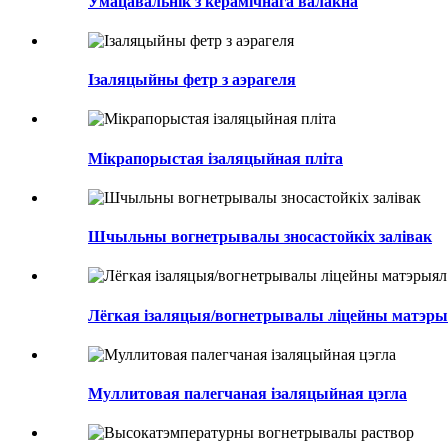
Умацавальнік з керамічнага валакна
Ізаляцыйны фетр з аэрагеля
Мікрапорыстая ізаляцыйная пліта
Шчыльны вогнетрывалы зносастойкіх залівак
Лёгкая ізаляцыя/вогнетрывалы ліцейны матэр
Муллитовая палегчаная ізаляцыйная цэгла