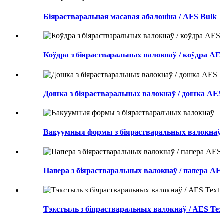
Біярастваральная масавая абалоніна / AES Bulk
Коўдра з біярастваральных валокнаў / коўдра A
Дошка з біярастваральных валокнаў / дошка AE
Вакуумныя формы з біярастваральных валокна
Папера з біярастваральных валокнаў / папера A
Тэкстыль з біярастваральных валокнаў / AES Tex