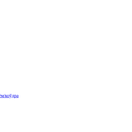
ём/коўдра