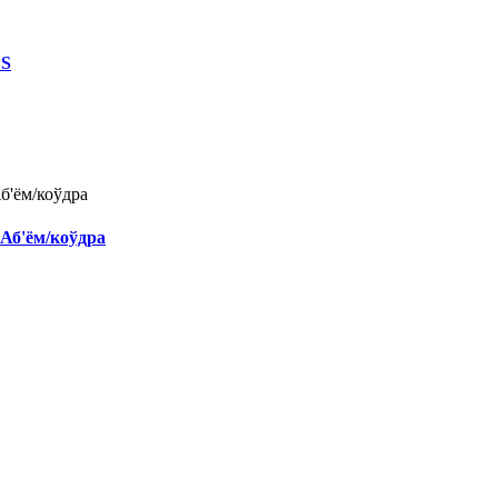
ES
Аб'ём/коўдра