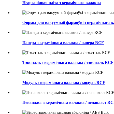
Неарганічная пліта з керамічнага валакна
Формы для вакуумнай фармоўкі з керамічнага в
Папера з керамічнага валакна / папера RCF
Тэкстыль з керамічнага валакна / тэкстыль RCF
Модуль з керамічнага валакна / модуль RCF
Пенапласт з керамічнага валакна / пенапласт R