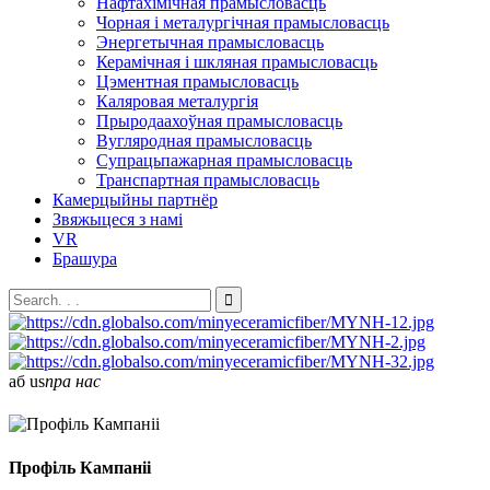
Нафтахімічная прамысловасць
Чорная і металургічная прамысловасць
Энергетычная прамысловасць
Керамічная і шкляная прамысловасць
Цэментная прамысловасць
Каляровая металургія
Прыродаахоўная прамысловасць
Вугляродная прамысловасць
Супрацьпажарная прамысловасць
Транспартная прамысловасць
Камерцыйны партнёр
Звяжыцеся з намі
VR
Брашура
аб
us
пра нас
Профіль Кампаніі