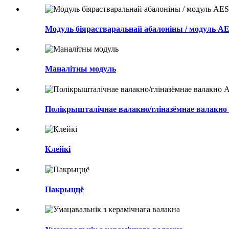
Модуль біярастваральнай абалоніны / модуль A
Маналітны модуль
Полікрышталічнае валакно/гліназёмнае валакно 
Клейкі
Пакрыццё