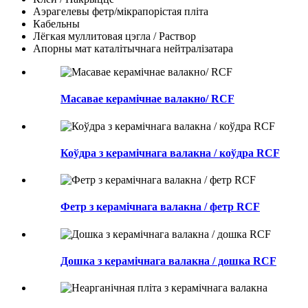
Аэрагелевы фетр/мікрапорістая пліта
Кабельны
Лёгкая муллитовая цэгла / Раствор
Апорны мат каталітычнага нейтралізатара
Масавае керамічнае валакно/ RCF
Коўдра з керамічнага валакна / коўдра RCF
Фетр з керамічнага валакна / фетр RCF
Дошка з керамічнага валакна / дошка RCF