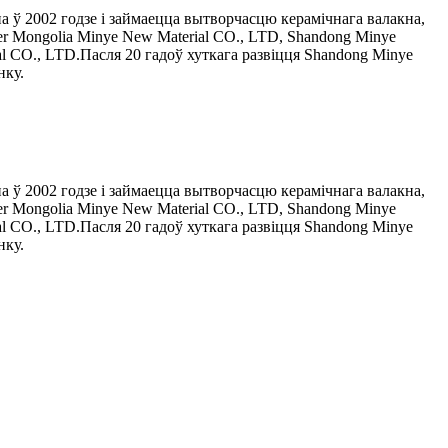
а ў 2002 годзе і займаецца вытворчасцю керамічнага валакна,
er Mongolia Minye New Material CO., LTD, Shandong Minye
ial CO., LTD.Пасля 20 гадоў хуткага развіцця Shandong Minye
нку.
а ў 2002 годзе і займаецца вытворчасцю керамічнага валакна,
er Mongolia Minye New Material CO., LTD, Shandong Minye
ial CO., LTD.Пасля 20 гадоў хуткага развіцця Shandong Minye
нку.