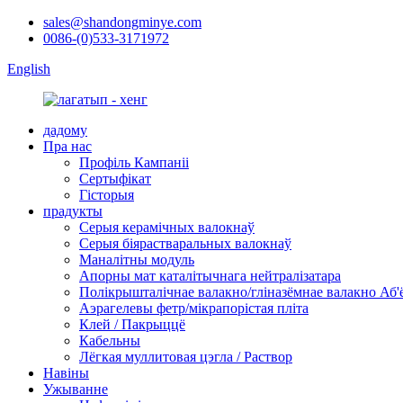
sales@shandongminye.com
0086-(0)533-3171972
English
дадому
Пра нас
Профіль Кампаніі
Сертыфікат
Гісторыя
прадукты
Серыя керамічных валокнаў
Серыя біярастваральных валокнаў
Маналітны модуль
Апорны мат каталітычнага нейтралізатара
Полікрышталічнае валакно/гліназёмнае валакно Аб'
Аэрагелевы фетр/мікрапорістая пліта
Клей / Пакрыццё
Кабельны
Лёгкая муллитовая цэгла / Раствор
Навіны
Ужыванне