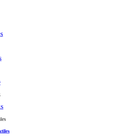
ES
S
ў
ES
tiles