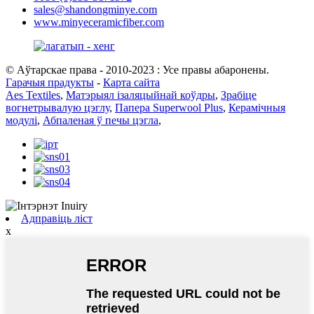
sales@shandongminye.com
www.minyeceramicfiber.com
© Аўтарскае права - 2010-2023 : Усе правы абаронены.
Гарачыя прадукты
-
Карта сайта
Aes Textiles
,
Матэрыял ізаляцыйнай коўдры
,
Зрабіце
вогнетрывалую цэглу
,
Папера Superwool Plus
,
Керамічныя
модулі
,
Абпаленая ў печы цэгла
,
Адправіць ліст
x