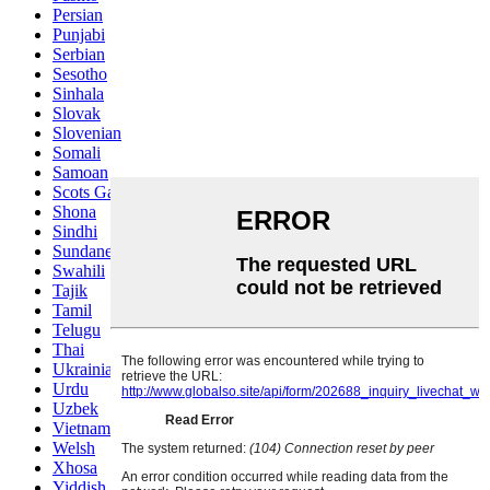
Persian
Punjabi
Serbian
Sesotho
Sinhala
Slovak
Slovenian
Somali
Samoan
Scots Gaelic
Shona
Sindhi
Sundanese
Swahili
Tajik
Tamil
Telugu
Thai
Ukrainian
Urdu
Uzbek
Vietnamese
Welsh
Xhosa
Yiddish