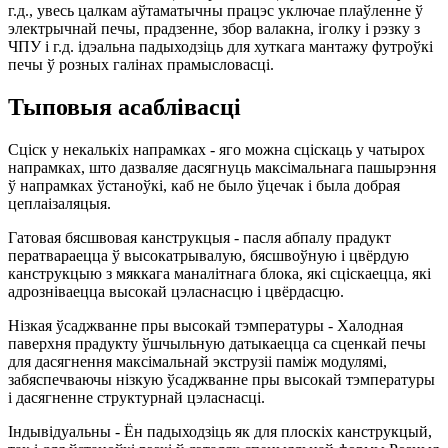
г.д., увесь цалкам аўтаматычны працэс уключае плаўленне ў
электрычнай печы, прадзенне, збор валакна, іголку і рэзку з
ЧПУ і г.д. ідэальна падыходзіць для хуткага мантажу футроўкі
печы ў розных галінах прамысловасці.
Тыповыя асаблівасці
Сціск у некалькіх напрамках - яго можна сціскаць у чатырох
напрамках, што дазваляе дасягнуць максімальнага пашырэння
ў напрамках ўстаноўкі, каб не было ўцечак і была добрая
цеплаізаляцыя.
Гатовая бясшвовая канструкцыя - пасля абпалу прадукт
ператвараецца ў высокатрывалую, бясшвоўную і цвёрдую
канструкцыю з мяккага маналітнага блока, які сціскаецца, які
адрозніваецца высокай цэласнасцю і цвёрдасцю.
Нізкая ўсаджванне пры высокай тэмпературы - Халодная
паверхня прадукту ўшчыльную датыкаецца са сценкай печы
для дасягнення максімальнай экструзіі паміж модулямі,
забяспечваючы нізкую ўсаджванне пры высокай тэмпературы
і дасягненне структурнай цэласнасці.
Індывідуальны - Ён падыходзіць як для плоскіх канструкцый,