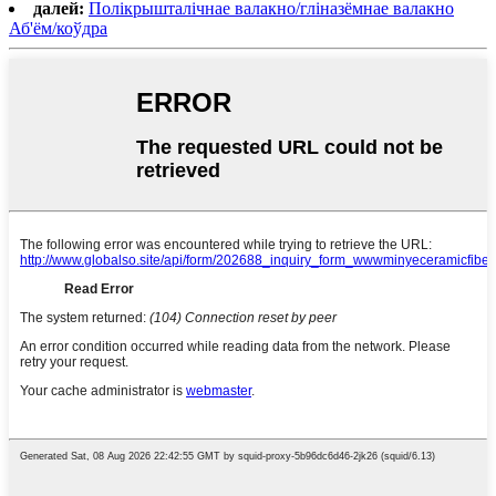
далей:
Полікрышталічнае валакно/гліназёмнае валакно
Аб'ём/коўдра