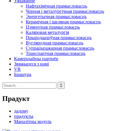
Ужыванне
Нафтахімічная прамысловасць
Чорная і металургічная прамысловасць
Энергетычная прамысловасць
Керамічная і шкляная прамысловасць
Цэментная прамысловасць
Каляровая металургія
Прыродаахоўная прамысловасць
Вугляродная прамысловасць
Супрацьпажарная прамысловасць
Транспартная прамысловасць
Камерцыйны партнёр
Звяжыцеся з намі
VR
Брашура
Прадукт
дадому
прадукты
Маналітны модуль