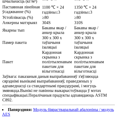
шчыльнасць (кг/м³)
Пастаянная лінейная
1100 ℃ × 24
1350 ℃ × 24
ўсаджванне (%)
гадзіны≤3
гадзіны≤3
Устойлівасць (%)
≥80
≥80
Анкерны матэрыял
304S
310S
Бакавы якар /
Бакавы якар /
Якарны тып
анкер крыла
анкер крыла
300 х 300 х
300 х 300 х
Памер пакета
таўшчыня
таўшчыня
ізаляцыі
ізаляцыі
Кардонная
Кардонная
скрынка з
скрынка з
Пакет
поліэтыленавым
поліэтыленавым
пакетам для
пакетам для
вільготнасці
вільготнасці
Заўвага: паказаныя даныя выпрабаванняў з'яўляюцца
сярэднімі вынікамі выпрабаванняў, праведзеных у
адпаведнасці са стандартнымі працэдурамі, і могуць
змяняцца.Вынікі не павінны выкарыстоўвацца ў мэтах
спецыфікацыі.Пералічаныя прадукты адпавядаюць ASTM
C892.
Папярэдняя:
Модуль біярастваральнай абалоніны / модуль
AES