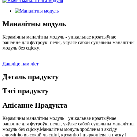
Маналітны модуль
Керамічны маналітны модуль - унікальнае крэатыўнае
рашэнне для футроўкі печы, уяўляе сабой суцэльны маналітны
модуль без сціску.
Дашліце нам ліст
Дэталь прадукту
Тэгі прадукту
Апісанне Прадукта
Керамічны маналітны модуль - унікальнае крэатыўнае
рашэнне для футроўкі печы, уяўляе сабой суцэльны маналітны
модуль без сціску.Маналітны модуль зроблены з аксіду
алюмінію высокай чысціні, крэмнію і цырконіевага пяску і