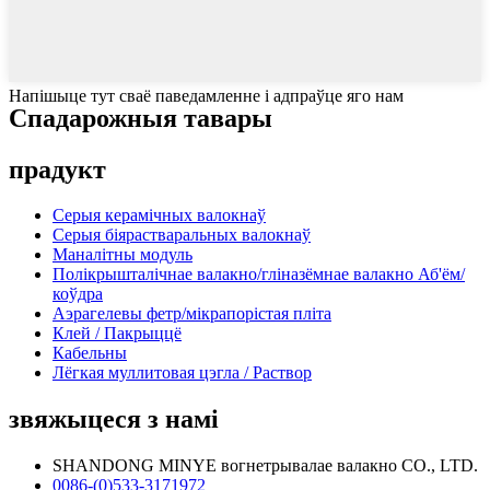
Напішыце тут сваё паведамленне і адпраўце яго нам
Спадарожныя тавары
прадукт
Серыя керамічных валокнаў
Серыя біярастваральных валокнаў
Маналітны модуль
Полікрышталічнае валакно/гліназёмнае валакно Аб'ём/
коўдра
Аэрагелевы фетр/мікрапорістая пліта
Клей / Пакрыццё
Кабельны
Лёгкая муллитовая цэгла / Раствор
звяжыцеся з намі
SHANDONG MINYE вогнетрывалае валакно CO., LTD.
0086-(0)533-3171972