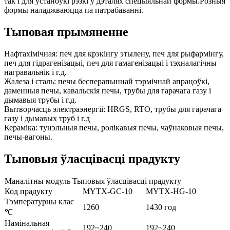
так і для ўстаноўкі рэзкі ў дэталях спецыяльнай формы.Розныя
формы наладжваюцца па патрабаванні.
Тыповая прымяненне
Нафтахімічная: печ для крэкінгу этылену, печ для рыфармінгу,
печ для гідрагенізацыі, печ для гамагенізацыі і тэхналагічны
награвальнік і г.д.
Жалеза і сталь: печы бесперапыннай тэрмічнай апрацоўкі,
даменныя печы, кавальскія печы, трубы для гарачага газу і
дымавыя трубы і г.д.
Вытворчасць электраэнергіі: HRGS, RTO, трубы для гарачага
газу і дымавых труб і г.д
Кераміка: тунэльныя печы, ролікавыя печы, чаўнаковыя печы,
печы-вагоны.
Тыповыя ўласцівасці прадукту
Маналітны модуль Тыповыя ўласцівасці прадукту
Код прадукту
MYTX-GC-10
MYTX-HG-10
Тэмпературны клас
1260
1430 год
℃
Намінальная
192~240
192~240