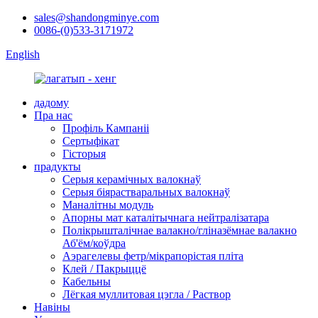
sales@shandongminye.com
0086-(0)533-3171972
English
дадому
Пра нас
Профіль Кампаніі
Сертыфікат
Гісторыя
прадукты
Серыя керамічных валокнаў
Серыя біярастваральных валокнаў
Маналітны модуль
Апорны мат каталітычнага нейтралізатара
Полікрышталічнае валакно/гліназёмнае валакно
Аб'ём/коўдра
Аэрагелевы фетр/мікрапорістая пліта
Клей / Пакрыццё
Кабельны
Лёгкая муллитовая цэгла / Раствор
Навіны