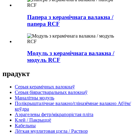
Папера з керамічнага валакна /
папера RCF
Модуль з керамічнага валакна /
модуль RCF
прадукт
Серыя керамічных валокнаў
Серыя біярастваральных валокнаў
Маналітны модуль
Полікрышталічнае валакно/гліназёмнае валакно Аб'ём/
коўдра
Аэрагелевы фетр/мікрапорістая пліта
Клей / Пакрыццё
Кабельны
Лёгкая муллитовая цэгла / Раствор