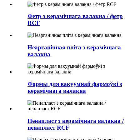
Фетр з керамічнага валакна / фетр
RCF
Неарганічная пліта з керамічнага
валакна
Формы для вакуумнай фармоўкі з
керамічнага валакна
Пенапласт з керамічнага валакна /
пенапласт RCF