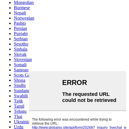
Mongolian
Burmese
Nepali
Norwegian
Pashto
Persian
Punjabi
Serbian
Sesotho
Sinhala
Slovak
Slovenian
Somali
Samoan
Scots Gaelic
Shona
Sindhi
Sundanese
Swahili
Tajik
Tamil
Telugu
Thai
Ukrainian
Urdu