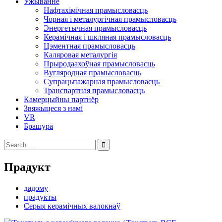
Ужыванне
Нафтахімічная прамысловасць
Чорная і металургічная прамысловасць
Энергетычная прамысловасць
Керамічная і шкляная прамысловасць
Цэментная прамысловасць
Каляровая металургія
Прыродаахоўная прамысловасць
Вугляродная прамысловасць
Супрацьпажарная прамысловасць
Транспартная прамысловасць
Камерцыйны партнёр
Звяжыцеся з намі
VR
Брашура
Прадукт
дадому
прадукты
Серыя керамічных валокнаў