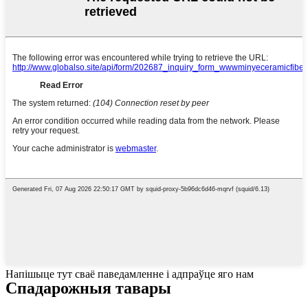
Напішыце тут сваё паведамленне і адпраўце яго нам
Спадарожныя тавары