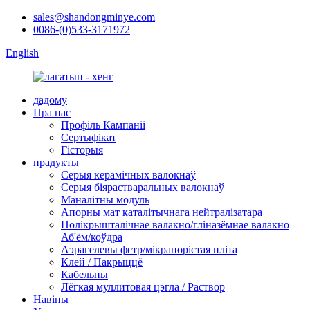
sales@shandongminye.com
0086-(0)533-3171972
English
дадому
Пра нас
Профіль Кампаніі
Сертыфікат
Гісторыя
прадукты
Серыя керамічных валокнаў
Серыя біярастваральных валокнаў
Маналітны модуль
Апорны мат каталітычнага нейтралізатара
Полікрышталічнае валакно/гліназёмнае валакно
Аб'ём/коўдра
Аэрагелевы фетр/мікрапорістая пліта
Клей / Пакрыццё
Кабельны
Лёгкая муллитовая цэгла / Раствор
Навіны