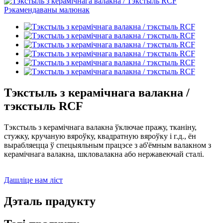
Тэкстыль з керамічнага валакна /
тэкстыль RCF
Тэкстыль з керамічнага валакна ўключае пражу, тканіну,
стужку, кручаную вяроўку, квадратную вяроўку і г.д., ён
вырабляецца ў спецыяльным працэсе з аб'ёмным валакном з
керамічнага валакна, шкловалакна або нержавеючай сталі.
Дашліце нам ліст
Дэталь прадукту