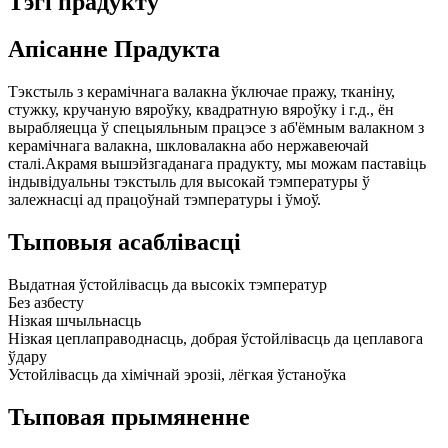
Тэгі прадукту
Апісанне Прадукта
Тэкстыль з керамічнага валакна ўключае пражу, тканіну,
стужку, кручаную вяроўку, квадратную вяроўку і г.д., ён
вырабляецца ў спецыяльным працэсе з аб'ёмным валакном з
керамічнага валакна, шкловалакна або нержавеючай
сталі.Акрамя вышэйзгаданага прадукту, мы можам паставіць
індывідуальны тэкстыль для высокай тэмпературы ў
залежнасці ад працоўнай тэмпературы і ўмоў.
Тыповыя асаблівасці
Выдатная ўстойлівасць да высокіх тэмператур
Без азбесту
Нізкая шчыльнасць
Нізкая цеплаправоднасць, добрая ўстойлівасць да цеплавога
ўдару
Устойлівасць да хімічнай эрозіі, лёгкая ўстаноўка
Тыповая прымяненне