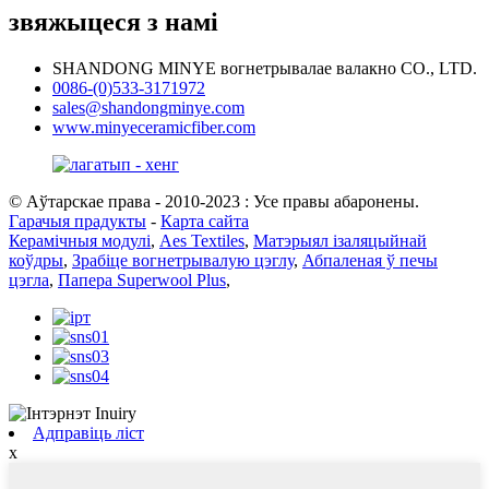
звяжыцеся з намі
SHANDONG MINYE вогнетрывалае валакно CO., LTD.
0086-(0)533-3171972
sales@shandongminye.com
www.minyeceramicfiber.com
© Аўтарскае права - 2010-2023 : Усе правы абаронены.
Гарачыя прадукты
-
Карта сайта
Керамічныя модулі
,
Aes Textiles
,
Матэрыял ізаляцыйнай
коўдры
,
Зрабіце вогнетрывалую цэглу
,
Абпаленая ў печы
цэгла
,
Папера Superwool Plus
,
Адправіць ліст
x