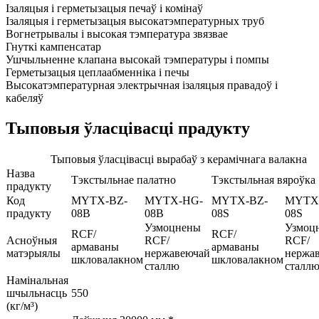
Ізаляцыя і герметызацыя печаў і комінаў
Ізаляцыя і герметызацыя высокатэмпературных труб
Вогнетрывалы і высокая тэмпература звязвае
Гнуткі кампенсатар
Ушчыльненне клапана высокай тэмпературы і помпы
Герметызацыя цеплаабменніка і печы
Высокатэмпературная электрычная ізаляцыя правадоў і
кабеляў
Тыповыя ўласцівасці прадукту
Тыповыя ўласцівасці вырабаў з керамічнага валакна
Назва
Тэкстыльнае палатно
Тэкстыльная вяроўка
прадукту
Код
MYTX-BZ-
MYTX-HG-
MYTX-BZ-
MYTX
прадукту
08B
08B
08S
08S
Узмоцнены
Узмоц
RCF/
RCF/
Асноўныя
RCF/
RCF/
армаваны
армаваны
матэрыялы
нержавеючай
нержа
шкловалакном
шкловалакном
сталлю
сталл
Намінальная
шчыльнасць
550
(кг/м³)