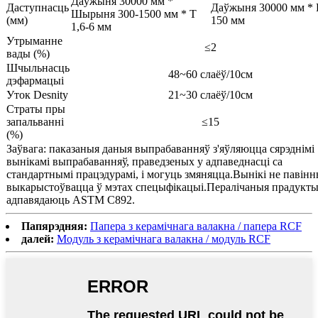
Даўжыня 30000 мм *
Даступнасць
Даўжыня 30000 мм * 
Шырыня 300-1500 мм * Т
(мм)
150 мм
1,6-6 мм
Утрыманне
≤2
вады (%)
Шчыльнасць
48~60 слаёў/10см
дэфармацыі
Уток Desnity
21~30 слаёў/10см
Страты пры
запальванні
≤15
(%)
Заўвага: паказаныя даныя выпрабаванняў з'яўляюцца сярэднімі
вынікамі выпрабаванняў, праведзеных у адпаведнасці са
стандартнымі працэдурамі, і могуць змяняцца.Вынікі не павін
выкарыстоўвацца ў мэтах спецыфікацыі.Пералічаныя прадукт
адпавядаюць ASTM C892.
Папярэдняя:
Папера з керамічнага валакна / папера RCF
далей:
Модуль з керамічнага валакна / модуль RCF