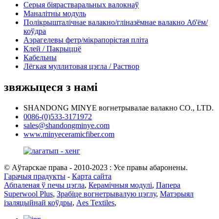
Серыя біярастваральных валокнаў
Маналітны модуль
Полікрышталічнае валакно/гліназёмнае валакно Аб'ём/
коўдра
Аэрагелевы фетр/мікрапорістая пліта
Клей / Пакрыццё
Кабельны
Лёгкая муллитовая цэгла / Раствор
звяжыцеся з намі
SHANDONG MINYE вогнетрывалае валакно CO., LTD.
0086-(0)533-3171972
sales@shandongminye.com
www.minyeceramicfiber.com
© Аўтарскае права - 2010-2023 : Усе правы абаронены.
Гарачыя прадукты
-
Карта сайта
Абпаленая ў печы цэгла
,
Керамічныя модулі
,
Папера
Superwool Plus
,
Зрабіце вогнетрывалую цэглу
,
Матэрыял
ізаляцыйнай коўдры
,
Aes Textiles
,