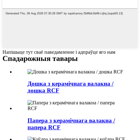
Напішыце тут сваё паведамленне і адпраўце яго нам
Спадарожныя тавары
Дошка з керамічнага валакна /
дошка RCF
Папера з керамічнага валакна /
папера RCF