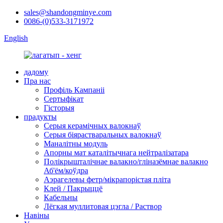
sales@shandongminye.com
0086-(0)533-3171972
English
дадому
Пра нас
Профіль Кампаніі
Сертыфікат
Гісторыя
прадукты
Серыя керамічных валокнаў
Серыя біярастваральных валокнаў
Маналітны модуль
Апорны мат каталітычнага нейтралізатара
Полікрышталічнае валакно/гліназёмнае валакно
Аб'ём/коўдра
Аэрагелевы фетр/мікрапорістая пліта
Клей / Пакрыццё
Кабельны
Лёгкая муллитовая цэгла / Раствор
Навіны