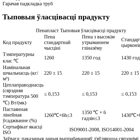
Гарачая падкладка труб
Тыповыя ўласцівасці прадукту
Пенапласт Тыповыя ўласцівасці прадукту
Пена
Пена з высокім
Стандар
Код прадукту
стандартнай
утрыманнем
цырконі
чысціні
гліназёму
Тэмпературны
1260
1350 год
1430 год
клас ℃
Намінальная
шчыльнасць (кг/
220 ± 15
220 ± 15
220 ± 15
м³)
Цеплаправоднасць
(сярэдняя
≤ 0,153
≤ 0,153
≤ 0,153
тэмпература 500
℃) Вт/(мк)
Пастаянная
1350 ℃ × 6
лінейная
1260℃×6h≤3
1430℃×
гадзін≤3
ўсаджванне (%)
Сертыфікат якасці
ISO9001-2008, ISO14001-2004
ISO
Заўвага: паказаныя даныя выпрабаванняў з'яўляюцца сярэднімі