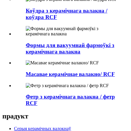
Коўдра з керамічнага валакна /
коўдра RCF
Формы для вакуумнай фармоўкі з
керамічнага валакна
Масавае керамічнае валакно/ RCF
Фетр з керамічнага валакна / фетр
RCF
прадукт
Серыя керамічных валокнаў