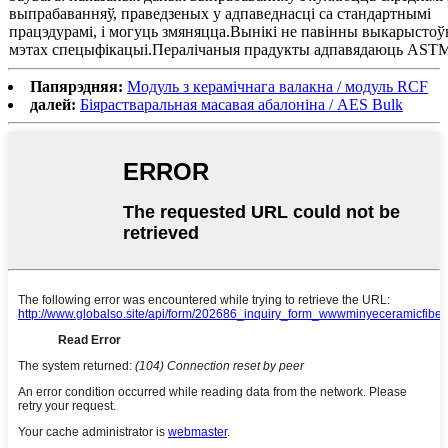
выпрабаванняў, праведзеных у адпаведнасці са стандартнымі
працэдурамі, і могуць змяняцца.Вынікі не павінны выкарыстоў
мэтах спецыфікацыі.Пералічаныя прадукты адпавядаюць ASTM
Папярэдняя:
Модуль з керамічнага валакна / модуль RCF
далей:
Біярастваральная масавая абалоніна / AES Bulk