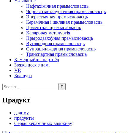
Ужыванне
Нафтахімічная прамысловасць
Чорная і металургічная прамысловасць
Энергетычная прамысловасць
Керамічная і шкляная прамысловасць
Цэментная прамысловасць
Каляровая металургія
Прыродаахоўная прамысловасць
Вугляродная прамысловасць
Супрацьпажарная прамысловасць
Транспартная прамысловасць
Камерцыйны партнёр
Звяжыцеся з намі
VR
Брашура
Прадукт
дадому
прадукты
Серыя керамічных валокнаў