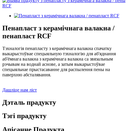
Пенапласт з керамічнага валакна /
пенапласт RCF
Тэхналогія пенапласту з керамічнага валакна спачатку
выкарыстоўвае спецыяльную тэхналогію для аб'яднання
аб'ёмнага валакна з керамічнага валакна са звязальным
рэчывам на воднай аснове, а затым выкарыстоўвае
спецыяльнае прыстасаванне для распылення пены на
паверхню абсталявання.
Дашліце нам ліст
Дэталь прадукту
Тэгі прадукту
Апісанне Прадукта