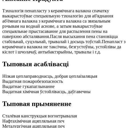
Тэхналогія пенапласту з керамічнага валакна спачатку
выкарыстоўвае спецыяльную тэхналогію для аб'яднання
аб'ёмнага валакна з керамічнага валакна са звязальным
рэчывам на воднай аснове, а затым выкарыстоўвае
спецыяльнае прыстасаванне для распылення пены на
паверхню абсталявання.Пасля высыхання пена становіцца
стабільнай, суцэльнай, трывалай і досыць тоўстай.Пенапласт з
керамічнага валакна не таксічны, безгустоўны, устойлівы да
кіслот і шчолачаў, антыбактэрыйны, трывалы і г.д.
Тыповыя асаблівасці
Нізкая цеплаправоднасць, добрая цеплаізаляцыя
Выдатная пожаробезопасность
Выдатнае гукапаглынанне
Выдатная хімічная ўстойлівасць, даўгавечны
Тыповая прымяненне
Сталёвая канструкцыя вогнетрывалая
Нафтахімічная ацяпляльная печ
Металургічная ацяпляльная печ