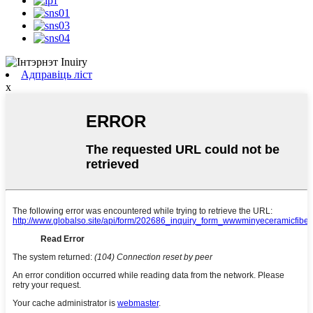
Адправіць ліст
x