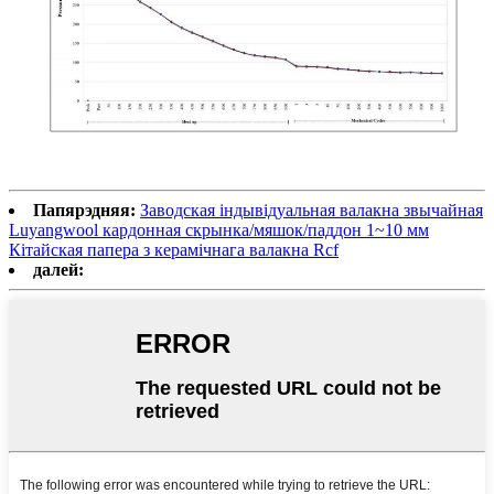
Папярэдняя:
Заводская індывідуальная валакна звычайная
Luyangwool кардонная скрынка/мяшок/паддон 1~10 мм
Кітайская папера з керамічнага валакна Rcf
далей: