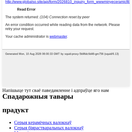
Напішыце тут сваё паведамленне і адпраўце яго нам
Спадарожныя тавары
прадукт
Серыя керамічных валокнаў
Серыя біярастваральных валокнаў