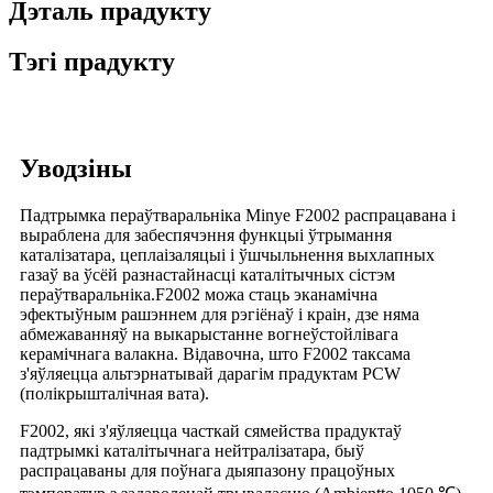
Дэталь прадукту
Тэгі прадукту
Уводзіны
Падтрымка пераўтваральніка Minye F2002 распрацавана і
выраблена для забеспячэння функцыі ўтрымання
каталізатара, цеплаізаляцыі і ўшчыльнення выхлапных
газаў ва ўсёй разнастайнасці каталітычных сістэм
пераўтваральніка.F2002 можа стаць эканамічна
эфектыўным рашэннем для рэгіёнаў і краін, дзе няма
абмежаванняў на выкарыстанне вогнеўстойлівага
керамічнага валакна. Відавочна, што F2002 таксама
з'яўляецца альтэрнатывай дарагім прадуктам PCW
(полікрышталічная вата).
F2002, які з'яўляецца часткай сямейства прадуктаў
падтрымкі каталітычнага нейтралізатара, быў
распрацаваны для поўнага дыяпазону працоўных