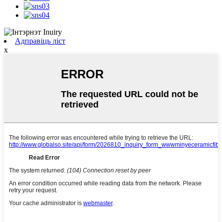
Адправіць ліст
x