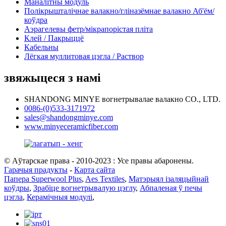
Маналітны модуль
Полікрышталічнае валакно/гліназёмнае валакно Аб'ём/
коўдра
Аэрагелевы фетр/мікрапорістая пліта
Клей / Пакрыццё
Кабельны
Лёгкая муллитовая цэгла / Раствор
звяжыцеся з намі
SHANDONG MINYE вогнетрывалае валакно CO., LTD.
0086-(0)533-3171972
sales@shandongminye.com
www.minyeceramicfiber.com
© Аўтарскае права - 2010-2023 : Усе правы абаронены.
Гарачыя прадукты
-
Карта сайта
Папера Superwool Plus
,
Aes Textiles
,
Матэрыял ізаляцыйнай
коўдры
,
Зрабіце вогнетрывалую цэглу
,
Абпаленая ў печы
цэгла
,
Керамічныя модулі
,