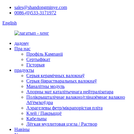
sales@shandongminye.com
0086-(0)533-3171972
English
дадому
Пра нас
Профіль Кампаніі
Сертыфікат
Гісторыя
прадукты
Серыя керамічных валокнаў
Серыя біярастваральных валокнаў
Маналітны модуль
Апорны мат каталітычнага нейтралізатара
Полікрышталічнае валакно/гліназёмнае валакно
Аб'ём/коўдра
Аэрагелевы фетр/мікрапорістая пліта
Клей / Пакрыццё
Кабельны
Лёгкая муллитовая цэгла / Раствор
Навіны