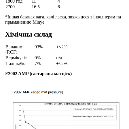
1800 год
11
4
2700
16.5
6
*Іншая базавая вага, калі ласка, звяжыцеся з інжынерам па
прымяненню Minye
Хімічны склад
Валакно
93%
+/-2%
(RCF)
Вермікуліт
0%
н/д
Падшыўка
7%
+/-2%
F2002 AMP (састарэлы матціск)