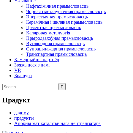
Ужыванне
Нафтахімічная прамысловасць
Чорная і металургічная прамысловасць
Энергетычная прамысловасць
Керамічная і шкляная прамысловасць
Цэментная прамысловасць
Каляровая металургія
Прыродаахоўная прамысловасць
Вугляродная прамысловасць
Супрацьпажарная прамысловасць
Транспартная прамысловасць
Камерцыйны партнёр
Звяжыцеся з намі
VR
Брашура
Прадукт
дадому
прадукты
Апорны мат каталітычнага нейтралізатара