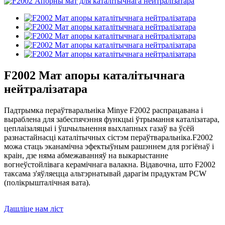
F2002 Мат апоры каталітычнага
нейтралізатара
Падтрымка пераўтваральніка Minye F2002 распрацавана і
выраблена для забеспячэння функцыі ўтрымання каталізатара,
цеплаізаляцыі і ўшчыльнення выхлапных газаў ва ўсёй
разнастайнасці каталітычных сістэм пераўтваральніка.F2002
можа стаць эканамічна эфектыўным рашэннем для рэгіёнаў і
краін, дзе няма абмежаванняў на выкарыстанне
вогнеўстойлівага керамічнага валакна. Відавочна, што F2002
таксама з'яўляецца альтэрнатывай дарагім прадуктам PCW
(полікрышталічная вата).
Дашліце нам ліст