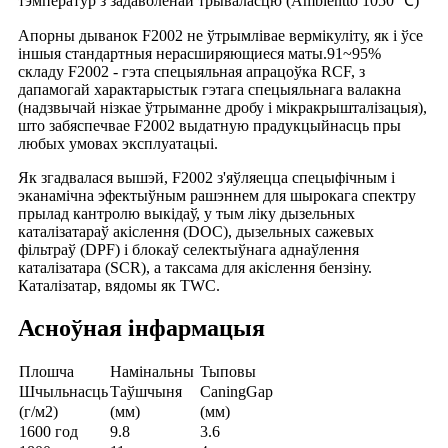
тэмператур з задаволенай трываласцю (Ambientto 1050 ℃)
Апорны дыванок F2002 не ўтрымлівае вермікуліту, як і ўсе
іншыя стандартныя нерасширяющиеся маты.91~95%
складу F2002 - гэта спецыяльная апрацоўка RCF, з
дапамогай характарыстык гэтага спецыяльнага валакна
(надзвычай нізкае ўтрыманне дробу і мікракрышталізацыя),
што забяспечвае F2002 выдатную прадукцыйнасць пры
любых умовах эксплуатацыі.
Як згадвалася вышэй, F2002 з'яўляецца спецыфічным і
эканамічна эфектыўным рашэннем для шырокага спектру
прылад кантролю выкідаў, у тым ліку дызельных
каталізатараў акіслення (DOC), дызельных сажевых
фільтраў (DPF) і блокаў селектыўнага аднаўлення
каталізатара (SCR), а таксама для акіслення бензіну.
Каталізатар, вядомы як TWC.
Асноўная інфармацыя
Плошча
Намінальны
Тыповы
Шчыльнасць
Таўшчыня
CaningGap
(г/м2)
(мм)
(мм)
1600 год
9.8
3.6